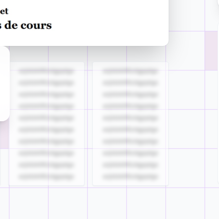
azjldzklllllzdgjqdgs
azjldzklllllzdgjqdgs
azjldzklllllzdgjqdgs
azjldzklllllzdgjqdgs
azjldzklllllzdgjqdgs
azjldzklllllzdgjqdgs
azjldzklllllzdgjqdgs
azjldzklllllzdgjqdgs
azjldzklllllzdgjqdgs
azjldzklllllzdgjqdgs
azjldzklllllzdgjqdgs
azjldzklllllzdgjqdgs
azjldzklllllzdgjqdgs
azjldzklllllzdgjqdgs
azjldzklllllzdgjqdgs
azjldzklllllzdgjqdgs
azjldzklllllzdgjqdgs
azjldzklllllzdgjqdgs
azjldzklllllzdgjqdgs
azjldzklllllzdgjqdgs