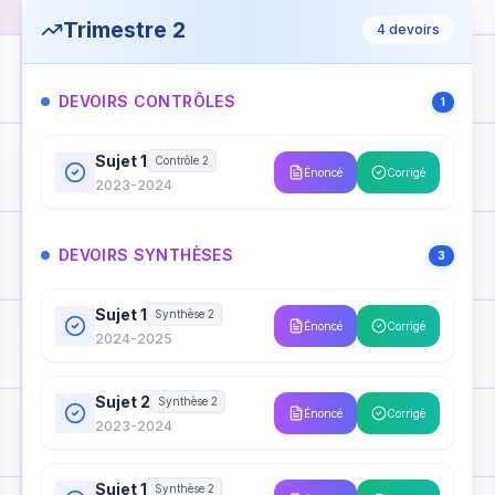
Trimestre 2
4
devoirs
DEVOIRS CONTRÔLES
1
Sujet 1
Contrôle 2
Énoncé
Corrigé
2023-2024
DEVOIRS SYNTHÈSES
3
Sujet 1
Synthèse 2
Énoncé
Corrigé
2024-2025
Sujet 2
Synthèse 2
Énoncé
Corrigé
2023-2024
Sujet 1
Synthèse 2