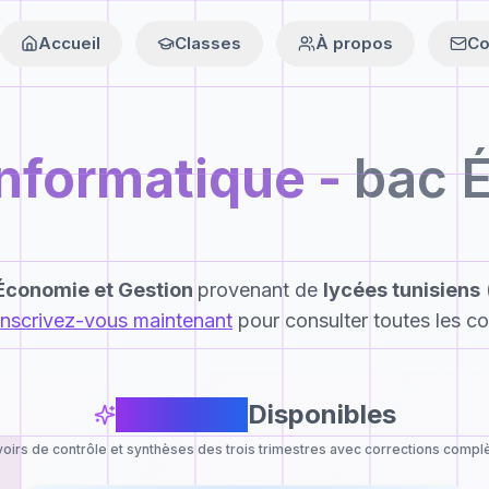
Accueil
Classes
À propos
Co
Informatique
-
bac 
Économie et Gestion
provenant de
lycées tunisiens
Inscrivez-vous maintenant
pour consulter toutes les co
15
Devoirs
Disponibles
oirs de contrôle et synthèses des trois trimestres avec corrections compl