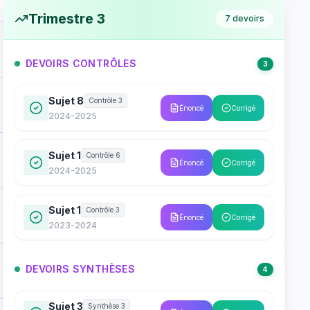
Trimestre 3
7
devoirs
DEVOIRS CONTRÔLES
3
Sujet 8
Contrôle 3
Énoncé
Corrigé
2024-2025
Sujet 1
Contrôle 6
Énoncé
Corrigé
2024-2025
Sujet 1
Contrôle 3
Énoncé
Corrigé
2023-2024
DEVOIRS SYNTHÈSES
4
Sujet 3
Synthèse 3