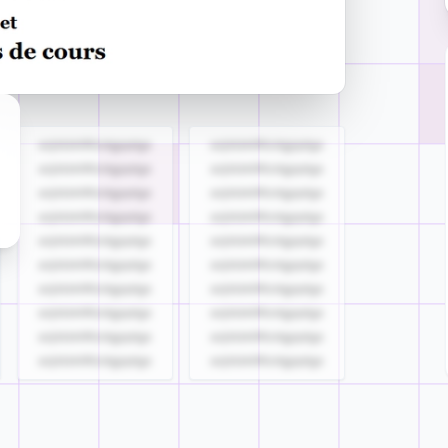
azjldzklllllzdgjqdgs
azjldzklllllzdgjqdgs
azjldzklllllzdgjqdgs
azjldzklllllzdgjqdgs
azjldzklllllzdgjqdgs
azjldzklllllzdgjqdgs
azjldzklllllzdgjqdgs
azjldzklllllzdgjqdgs
azjldzklllllzdgjqdgs
azjldzklllllzdgjqdgs
azjldzklllllzdgjqdgs
azjldzklllllzdgjqdgs
azjldzklllllzdgjqdgs
azjldzklllllzdgjqdgs
azjldzklllllzdgjqdgs
azjldzklllllzdgjqdgs
azjldzklllllzdgjqdgs
azjldzklllllzdgjqdgs
azjldzklllllzdgjqdgs
azjldzklllllzdgjqdgs