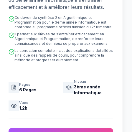
du 3ème année Informatique à s’entraîner
efficacement et à améliorer leurs résultats.
Ce devoir de synthèse 2 en Algorithmique et
Programmation pour le 3ème année Informatique est
conforme au programme officiel tunisien du 2ᵉ trimestre.
Il permet aux élèves de s’entraîner efficacement en
Algorithmique et Programmation, de renforcer leurs
connaissances et de mieux se préparer aux examens.
La correction complète inclut des explications détaillées
ainsi que des rappels de cours, pour comprendre la
méthode et progresser durablement.
Niveau
Pages
3ème année
6
Pages
Informatique
Vues
1.2k