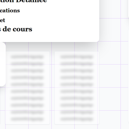
azjldzklllllzdgjqdgs
azjldzklllllzdgjqdgs
azjldzklllllzdgjqdgs
azjldzklllllzdgjqdgs
azjldzklllllzdgjqdgs
azjldzklllllzdgjqdgs
azjldzklllllzdgjqdgs
azjldzklllllzdgjqdgs
azjldzklllllzdgjqdgs
azjldzklllllzdgjqdgs
azjldzklllllzdgjqdgs
azjldzklllllzdgjqdgs
azjldzklllllzdgjqdgs
azjldzklllllzdgjqdgs
azjldzklllllzdgjqdgs
azjldzklllllzdgjqdgs
azjldzklllllzdgjqdgs
azjldzklllllzdgjqdgs
azjldzklllllzdgjqdgs
azjldzklllllzdgjqdgs