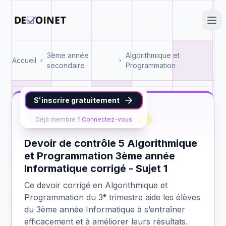
3ème année
Algorithmique et
Accueil
›
›
secondaire
Programmation
S'inscrire gratuitement
Algorithmique et Programmation
Déjà membre ?
Connectez-vous
3ème année Informatique
contrôle 5
Devoir de contrôle 5 Algorithmique
et Programmation 3ème année
Informatique corrigé - Sujet 1
Ce devoir corrigé en Algorithmique et
Programmation du 3ᵉ trimestre aide les élèves
du 3ème année Informatique à s’entraîner
efficacement et à améliorer leurs résultats.