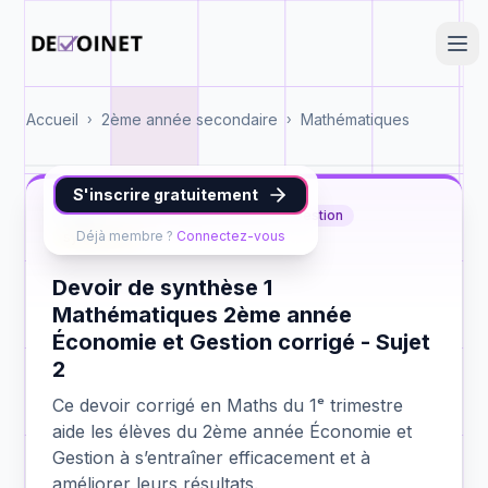
Accueil
2ème année secondaire
Mathématiques
›
›
S'inscrire gratuitement
Maths
2ème année Économie et Gestion
Déjà membre ?
Connectez-vous
synthèse 1
Devoir de synthèse 1
Mathématiques 2ème année
Économie et Gestion corrigé - Sujet
2
Ce devoir corrigé en Maths du 1ᵉ trimestre
aide les élèves du 2ème année Économie et
Gestion à s’entraîner efficacement et à
améliorer leurs résultats.