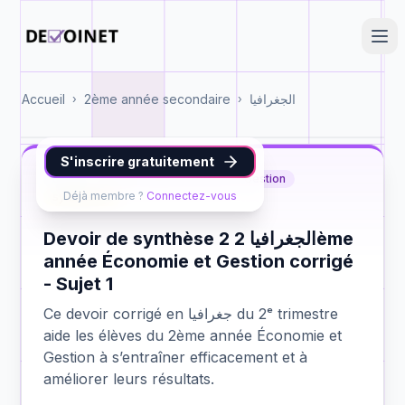
Accueil
2ème année secondaire
الجغرافيا
›
›
S'inscrire gratuitement
جغرافيا
2ème année Économie et Gestion
Déjà membre ?
Connectez-vous
synthèse 2
Devoir de synthèse 2 الجغرافيا 2ème
année Économie et Gestion corrigé
- Sujet 1
Ce devoir corrigé en جغرافيا du 2ᵉ trimestre
aide les élèves du 2ème année Économie et
Gestion à s’entraîner efficacement et à
améliorer leurs résultats.