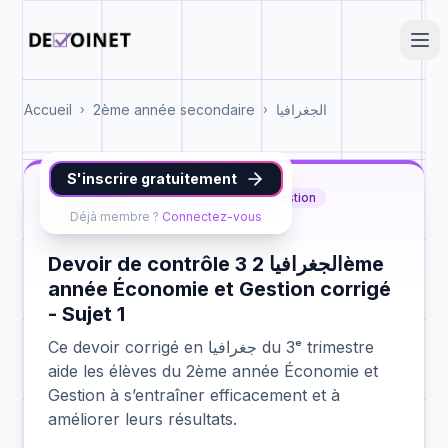
Accueil
2ème année secondaire
الجغرافيا
›
›
S'inscrire gratuitement
جغرافيا
2ème année Économie et Gestion
Déjà membre ?
Connectez-vous
contrôle 3
Devoir de contrôle 3 الجغرافيا 2ème
année Économie et Gestion corrigé
- Sujet 1
Ce devoir corrigé en جغرافيا du 3ᵉ trimestre
aide les élèves du 2ème année Économie et
Gestion à s’entraîner efficacement et à
améliorer leurs résultats.