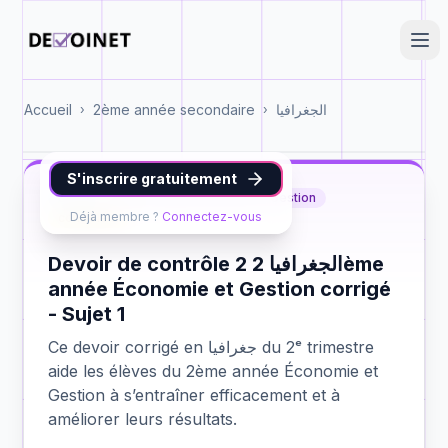
Accueil
2ème année secondaire
الجغرافيا
›
›
S'inscrire gratuitement
جغرافيا
2ème année Économie et Gestion
Déjà membre ?
Connectez-vous
contrôle 2
Devoir de contrôle 2 الجغرافيا 2ème
année Économie et Gestion corrigé
- Sujet 1
Ce devoir corrigé en جغرافيا du 2ᵉ trimestre
aide les élèves du 2ème année Économie et
Gestion à s’entraîner efficacement et à
améliorer leurs résultats.