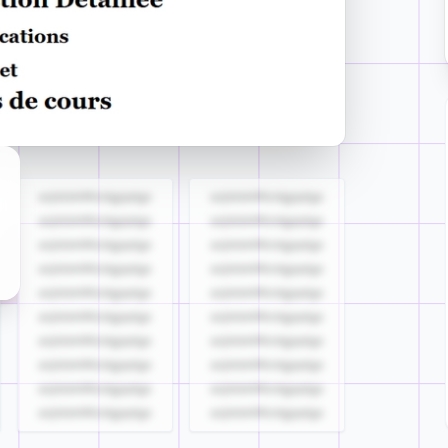
azjldzklllllzdgjqdgs
azjldzklllllzdgjqdgs
azjldzklllllzdgjqdgs
azjldzklllllzdgjqdgs
azjldzklllllzdgjqdgs
azjldzklllllzdgjqdgs
azjldzklllllzdgjqdgs
azjldzklllllzdgjqdgs
azjldzklllllzdgjqdgs
azjldzklllllzdgjqdgs
azjldzklllllzdgjqdgs
azjldzklllllzdgjqdgs
azjldzklllllzdgjqdgs
azjldzklllllzdgjqdgs
azjldzklllllzdgjqdgs
azjldzklllllzdgjqdgs
azjldzklllllzdgjqdgs
azjldzklllllzdgjqdgs
azjldzklllllzdgjqdgs
azjldzklllllzdgjqdgs