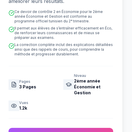
améliorer leurs résultats.
Ce devoir de contrôle 2 en Économie pour le 2ème
année Économie et Gestion est conforme au
programme officiel tunisien du 2ᵉ trimestre.
Il permet aux élèves de s’entraîner efficacement en Éco,
de renforcer leurs connaissances et de mieux se
préparer aux examens.
La correction complète inclut des explications détaillées
ainsi que des rappels de cours, pour comprendre la
méthode et progresser durablement.
Niveau
2ème année
Pages
3
Pages
Économie et
Gestion
Vues
1.2k