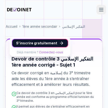
Accueil
1ère année secondair
التفكير الإسلامي
›
›
S'inscrire gratuitement
إسلامية
1ère année
contrôle 3
Déjà membre ?
Connectez-vous
Devoir de contrôle 3 التفكير الإسلامي
1ère année corrigé - Sujet 1
Ce devoir corrigé en إسلامية du 3ᵉ trimestre
aide les élèves du 1ère année à s’entraîner
efficacement et à améliorer leurs résultats.
Ce devoir de contrôle 3 en التفكير الإسلامي pour le 1ère
année est conforme au programme officiel tunisien du
3ᵉ trimestre.
Il permet aux élèves de s’entraîner efficacement en