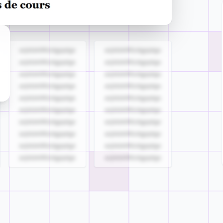
azjldzklllllzdgjqdgs
azjldzklllllzdgjqdgs
azjldzklllllzdgjqdgs
azjldzklllllzdgjqdgs
azjldzklllllzdgjqdgs
azjldzklllllzdgjqdgs
azjldzklllllzdgjqdgs
azjldzklllllzdgjqdgs
azjldzklllllzdgjqdgs
azjldzklllllzdgjqdgs
azjldzklllllzdgjqdgs
azjldzklllllzdgjqdgs
azjldzklllllzdgjqdgs
azjldzklllllzdgjqdgs
azjldzklllllzdgjqdgs
azjldzklllllzdgjqdgs
azjldzklllllzdgjqdgs
azjldzklllllzdgjqdgs
azjldzklllllzdgjqdgs
azjldzklllllzdgjqdgs