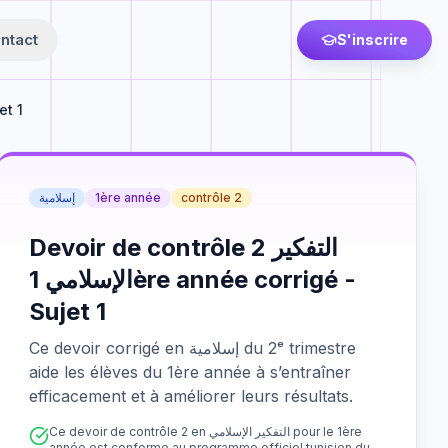
ntact
S'inscrire
et 1
إسلامية
1ère année
contrôle 2
Devoir de contrôle 2 التفكير
الإسلامي 1ère année corrigé -
Sujet 1
Ce devoir corrigé en إسلامية du 2ᵉ trimestre
aide les élèves du 1ère année à s’entraîner
efficacement et à améliorer leurs résultats.
Ce devoir de contrôle 2 en التفكير الإسلامي pour le 1ère
année est conforme au programme officiel tunisien du