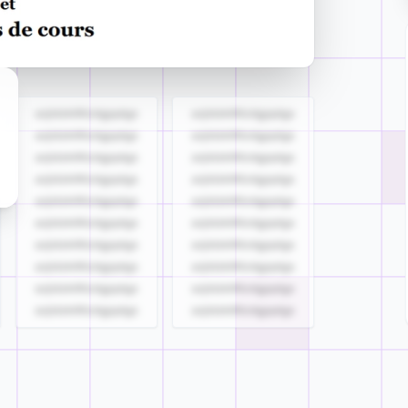
azjldzklllllzdgjqdgs
azjldzklllllzdgjqdgs
azjldzklllllzdgjqdgs
azjldzklllllzdgjqdgs
azjldzklllllzdgjqdgs
azjldzklllllzdgjqdgs
azjldzklllllzdgjqdgs
azjldzklllllzdgjqdgs
azjldzklllllzdgjqdgs
azjldzklllllzdgjqdgs
azjldzklllllzdgjqdgs
azjldzklllllzdgjqdgs
azjldzklllllzdgjqdgs
azjldzklllllzdgjqdgs
azjldzklllllzdgjqdgs
azjldzklllllzdgjqdgs
azjldzklllllzdgjqdgs
azjldzklllllzdgjqdgs
azjldzklllllzdgjqdgs
azjldzklllllzdgjqdgs