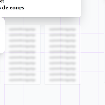
azjldzklllllzdgjqdgs
azjldzklllllzdgjqdgs
azjldzklllllzdgjqdgs
azjldzklllllzdgjqdgs
azjldzklllllzdgjqdgs
azjldzklllllzdgjqdgs
azjldzklllllzdgjqdgs
azjldzklllllzdgjqdgs
azjldzklllllzdgjqdgs
azjldzklllllzdgjqdgs
azjldzklllllzdgjqdgs
azjldzklllllzdgjqdgs
azjldzklllllzdgjqdgs
azjldzklllllzdgjqdgs
azjldzklllllzdgjqdgs
azjldzklllllzdgjqdgs
azjldzklllllzdgjqdgs
azjldzklllllzdgjqdgs
azjldzklllllzdgjqdgs
azjldzklllllzdgjqdgs