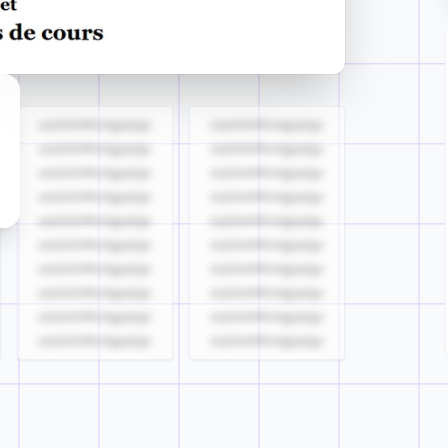
azjldzklllllzdgjqdgs
azjldzklllllzdgjqdgs
azjldzklllllzdgjqdgs
azjldzklllllzdgjqdgs
azjldzklllllzdgjqdgs
azjldzklllllzdgjqdgs
azjldzklllllzdgjqdgs
azjldzklllllzdgjqdgs
azjldzklllllzdgjqdgs
azjldzklllllzdgjqdgs
azjldzklllllzdgjqdgs
azjldzklllllzdgjqdgs
azjldzklllllzdgjqdgs
azjldzklllllzdgjqdgs
azjldzklllllzdgjqdgs
azjldzklllllzdgjqdgs
azjldzklllllzdgjqdgs
azjldzklllllzdgjqdgs
azjldzklllllzdgjqdgs
azjldzklllllzdgjqdgs