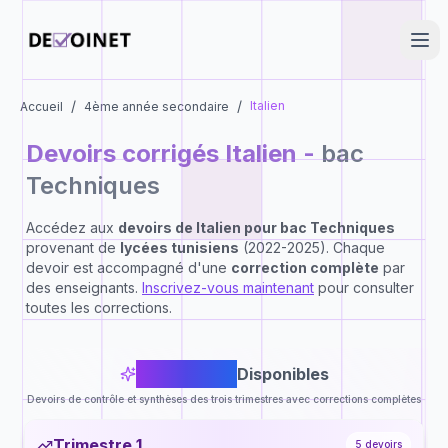
/
/
Italien
Accueil
4ème année secondaire
Devoirs corrigés
Italien
-
bac
Techniques
Accédez aux
devoirs de
Italien
pour
bac Techniques
provenant de
lycées tunisiens
(2022-2025). Chaque
devoir est accompagné d'une
correction complète
par
des enseignants.
Inscrivez-vous maintenant
pour consulter
toutes les corrections.
16
Devoirs
Disponibles
Devoirs de contrôle et synthèses des trois trimestres avec corrections complètes
Trimestre 1
5
devoirs