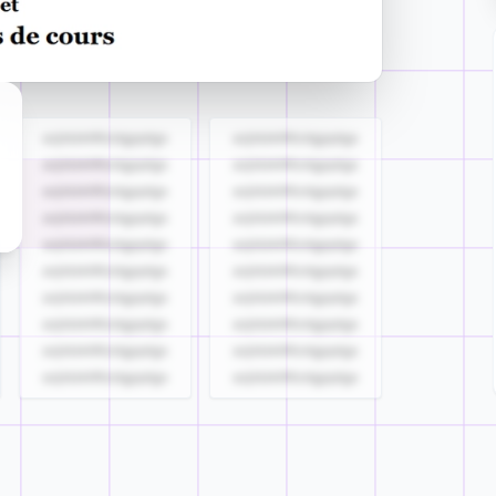
azjldzklllllzdgjqdgs
azjldzklllllzdgjqdgs
azjldzklllllzdgjqdgs
azjldzklllllzdgjqdgs
azjldzklllllzdgjqdgs
azjldzklllllzdgjqdgs
azjldzklllllzdgjqdgs
azjldzklllllzdgjqdgs
azjldzklllllzdgjqdgs
azjldzklllllzdgjqdgs
azjldzklllllzdgjqdgs
azjldzklllllzdgjqdgs
azjldzklllllzdgjqdgs
azjldzklllllzdgjqdgs
azjldzklllllzdgjqdgs
azjldzklllllzdgjqdgs
azjldzklllllzdgjqdgs
azjldzklllllzdgjqdgs
azjldzklllllzdgjqdgs
azjldzklllllzdgjqdgs