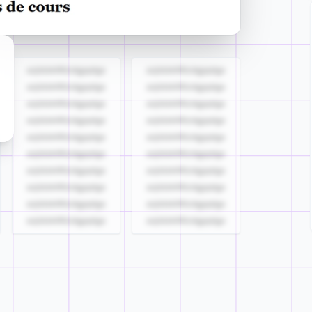
azjldzklllllzdgjqdgs
azjldzklllllzdgjqdgs
azjldzklllllzdgjqdgs
azjldzklllllzdgjqdgs
azjldzklllllzdgjqdgs
azjldzklllllzdgjqdgs
azjldzklllllzdgjqdgs
azjldzklllllzdgjqdgs
azjldzklllllzdgjqdgs
azjldzklllllzdgjqdgs
azjldzklllllzdgjqdgs
azjldzklllllzdgjqdgs
azjldzklllllzdgjqdgs
azjldzklllllzdgjqdgs
azjldzklllllzdgjqdgs
azjldzklllllzdgjqdgs
azjldzklllllzdgjqdgs
azjldzklllllzdgjqdgs
azjldzklllllzdgjqdgs
azjldzklllllzdgjqdgs