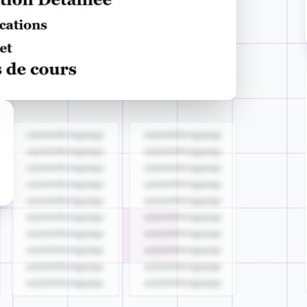
azjldzklllllzdgjqdgs
azjldzklllllzdgjqdgs
azjldzklllllzdgjqdgs
azjldzklllllzdgjqdgs
azjldzklllllzdgjqdgs
azjldzklllllzdgjqdgs
azjldzklllllzdgjqdgs
azjldzklllllzdgjqdgs
azjldzklllllzdgjqdgs
azjldzklllllzdgjqdgs
azjldzklllllzdgjqdgs
azjldzklllllzdgjqdgs
azjldzklllllzdgjqdgs
azjldzklllllzdgjqdgs
azjldzklllllzdgjqdgs
azjldzklllllzdgjqdgs
azjldzklllllzdgjqdgs
azjldzklllllzdgjqdgs
azjldzklllllzdgjqdgs
azjldzklllllzdgjqdgs