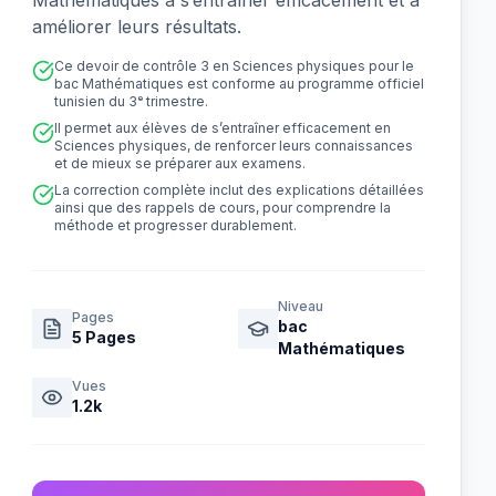
Mathématiques à s’entraîner efficacement et à
améliorer leurs résultats.
Ce devoir de contrôle 3 en Sciences physiques pour le
bac Mathématiques est conforme au programme officiel
tunisien du 3ᵉ trimestre.
Il permet aux élèves de s’entraîner efficacement en
Sciences physiques, de renforcer leurs connaissances
et de mieux se préparer aux examens.
La correction complète inclut des explications détaillées
ainsi que des rappels de cours, pour comprendre la
méthode et progresser durablement.
Niveau
Pages
bac
5
Pages
Mathématiques
Vues
1.2k