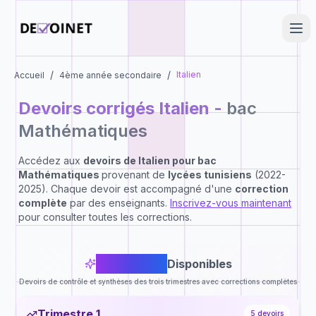
/
/
Italien
Accueil
4ème année secondaire
Devoirs corrigés
Italien
-
bac
Mathématiques
Accédez aux
devoirs de
Italien
pour
bac
Mathématiques
provenant de
lycées tunisiens
(2022-
2025). Chaque devoir est accompagné d'une
correction
complète
par des enseignants.
Inscrivez-vous maintenant
pour consulter toutes les corrections.
16
Devoirs
Disponibles
Devoirs de contrôle et synthèses des trois trimestres avec corrections complètes
Trimestre 1
5
devoirs