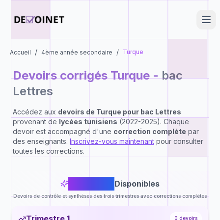
/
/
Turque
Accueil
4ème année secondaire
Devoirs corrigés
Turque
-
bac
Lettres
Accédez aux
devoirs de
Turque
pour
bac Lettres
provenant de
lycées tunisiens
(2022-2025). Chaque
devoir est accompagné d'une
correction complète
par
des enseignants.
Inscrivez-vous maintenant
pour consulter
toutes les corrections.
0
Devoirs
Disponibles
Devoirs de contrôle et synthèses des trois trimestres avec corrections complètes
Trimestre 1
0
devoirs