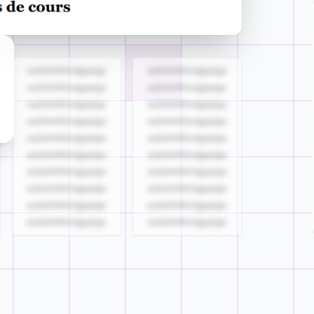
azjldzklllllzdgjqdgs
azjldzklllllzdgjqdgs
azjldzklllllzdgjqdgs
azjldzklllllzdgjqdgs
azjldzklllllzdgjqdgs
azjldzklllllzdgjqdgs
azjldzklllllzdgjqdgs
azjldzklllllzdgjqdgs
azjldzklllllzdgjqdgs
azjldzklllllzdgjqdgs
azjldzklllllzdgjqdgs
azjldzklllllzdgjqdgs
azjldzklllllzdgjqdgs
azjldzklllllzdgjqdgs
azjldzklllllzdgjqdgs
azjldzklllllzdgjqdgs
azjldzklllllzdgjqdgs
azjldzklllllzdgjqdgs
azjldzklllllzdgjqdgs
azjldzklllllzdgjqdgs