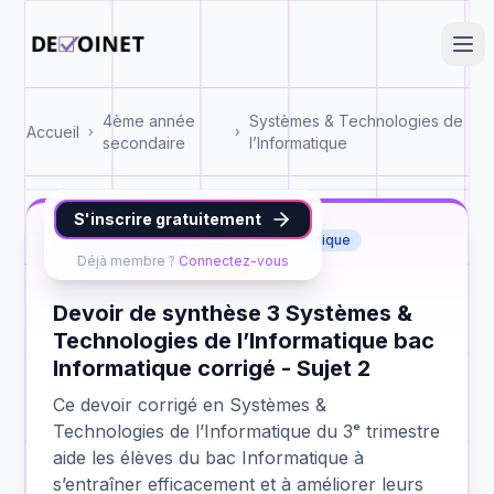
4ème année
Systèmes & Technologies de
Accueil
›
›
secondaire
l’Informatique
S'inscrire gratuitement
Systèmes & Technologies de l’Informatique
Déjà membre ?
Connectez-vous
bac Informatique
synthèse 3
Devoir de synthèse 3 Systèmes &
Technologies de l’Informatique bac
Informatique corrigé - Sujet 2
Ce devoir corrigé en Systèmes &
Technologies de l’Informatique du 3ᵉ trimestre
aide les élèves du bac Informatique à
s’entraîner efficacement et à améliorer leurs