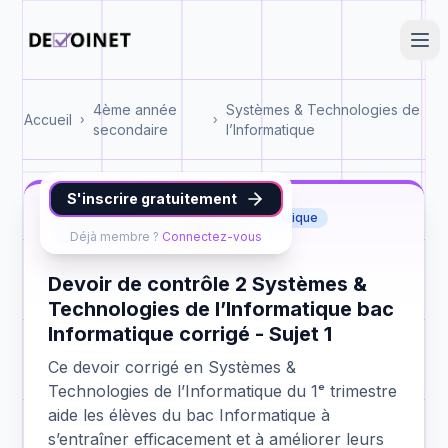
4ème année
Systèmes & Technologies de
Accueil
›
›
secondaire
l’Informatique
S'inscrire gratuitement
Systèmes & Technologies de l’Informatique
Déjà membre ?
Connectez-vous
bac Informatique
contrôle 2
Devoir de contrôle 2 Systèmes &
Technologies de l’Informatique bac
Informatique corrigé - Sujet 1
Ce devoir corrigé en Systèmes &
Technologies de l’Informatique du 1ᵉ trimestre
aide les élèves du bac Informatique à
s’entraîner efficacement et à améliorer leurs