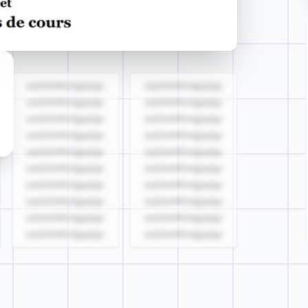
azjldzklllllzdgjqdgs
azjldzklllllzdgjqdgs
azjldzklllllzdgjqdgs
azjldzklllllzdgjqdgs
azjldzklllllzdgjqdgs
azjldzklllllzdgjqdgs
azjldzklllllzdgjqdgs
azjldzklllllzdgjqdgs
azjldzklllllzdgjqdgs
azjldzklllllzdgjqdgs
azjldzklllllzdgjqdgs
azjldzklllllzdgjqdgs
azjldzklllllzdgjqdgs
azjldzklllllzdgjqdgs
azjldzklllllzdgjqdgs
azjldzklllllzdgjqdgs
azjldzklllllzdgjqdgs
azjldzklllllzdgjqdgs
azjldzklllllzdgjqdgs
azjldzklllllzdgjqdgs