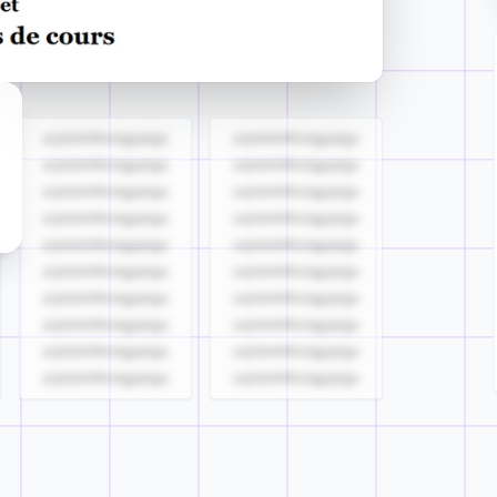
azjldzklllllzdgjqdgs
azjldzklllllzdgjqdgs
azjldzklllllzdgjqdgs
azjldzklllllzdgjqdgs
azjldzklllllzdgjqdgs
azjldzklllllzdgjqdgs
azjldzklllllzdgjqdgs
azjldzklllllzdgjqdgs
azjldzklllllzdgjqdgs
azjldzklllllzdgjqdgs
azjldzklllllzdgjqdgs
azjldzklllllzdgjqdgs
azjldzklllllzdgjqdgs
azjldzklllllzdgjqdgs
azjldzklllllzdgjqdgs
azjldzklllllzdgjqdgs
azjldzklllllzdgjqdgs
azjldzklllllzdgjqdgs
azjldzklllllzdgjqdgs
azjldzklllllzdgjqdgs