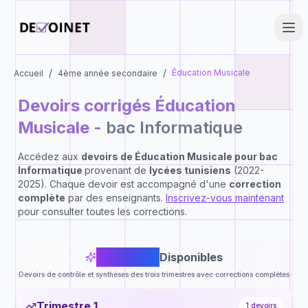
/
/
Éducation Musicale
Accueil
4ème année secondaire
Devoirs corrigés
Éducation
Musicale
-
bac Informatique
Accédez aux
devoirs de
Éducation Musicale
pour
bac
Informatique
provenant de
lycées tunisiens
(2022-
2025). Chaque devoir est accompagné d'une
correction
complète
par des enseignants.
Inscrivez-vous maintenant
pour consulter toutes les corrections.
3
Devoirs
Disponibles
Devoirs de contrôle et synthèses des trois trimestres avec corrections complètes
Trimestre 1
1
devoirs