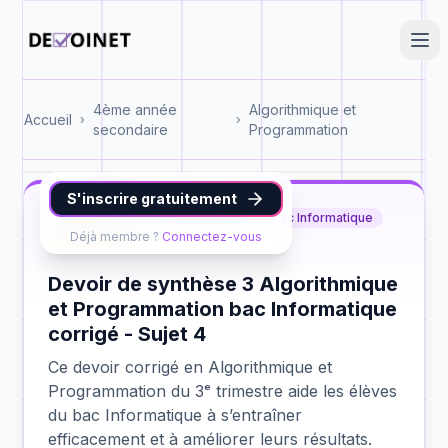
4ème année
Algorithmique et
Accueil
›
›
secondaire
Programmation
S'inscrire gratuitement
Algorithmique et Programmation
bac Informatique
Déjà membre ?
Connectez-vous
synthèse 3
Devoir de synthèse 3 Algorithmique
et Programmation bac Informatique
corrigé - Sujet 4
Ce devoir corrigé en Algorithmique et
Programmation du 3ᵉ trimestre aide les élèves
du bac Informatique à s’entraîner
efficacement et à améliorer leurs résultats.