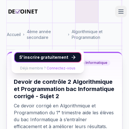
4ème année
Algorithmique et
Accueil
›
›
secondaire
Programmation
S'inscrire gratuitement
Algorithmique et Programmation
bac Informatique
Déjà membre ?
Connectez-vous
contrôle 2
Devoir de contrôle 2 Algorithmique
et Programmation bac Informatique
corrigé - Sujet 2
Ce devoir corrigé en Algorithmique et
Programmation du 1ᵉ trimestre aide les élèves
du bac Informatique à s’entraîner
efficacement et à améliorer leurs résultats.