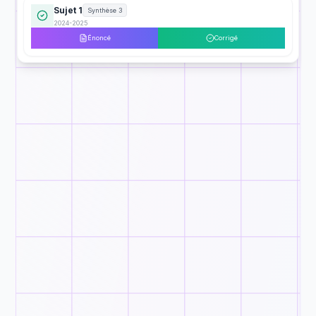
Sujet 1
Synthèse 3
2024-2025
Énoncé
Corrigé