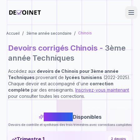
/
/
Chinois
Accueil
3ème année secondaire
Devoirs corrigés
Chinois
-
3ème
année Techniques
Accédez aux
devoirs de
Chinois
pour
3ème année
Techniques
provenant de
lycées tunisiens
(2022-2025).
Chaque devoir est accompagné d'une
correction
complète
par des enseignants.
Inscrivez-vous maintenant
pour consulter toutes les corrections.
6
Devoirs
Disponibles
Devoirs de contrôle et synthèses des trois trimestres avec corrections complètes
Trimestre 1
2
devoirs