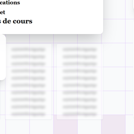
azjldzklllllzdgjqdgs
azjldzklllllzdgjqdgs
azjldzklllllzdgjqdgs
azjldzklllllzdgjqdgs
azjldzklllllzdgjqdgs
azjldzklllllzdgjqdgs
azjldzklllllzdgjqdgs
azjldzklllllzdgjqdgs
azjldzklllllzdgjqdgs
azjldzklllllzdgjqdgs
azjldzklllllzdgjqdgs
azjldzklllllzdgjqdgs
azjldzklllllzdgjqdgs
azjldzklllllzdgjqdgs
azjldzklllllzdgjqdgs
azjldzklllllzdgjqdgs
azjldzklllllzdgjqdgs
azjldzklllllzdgjqdgs
azjldzklllllzdgjqdgs
azjldzklllllzdgjqdgs