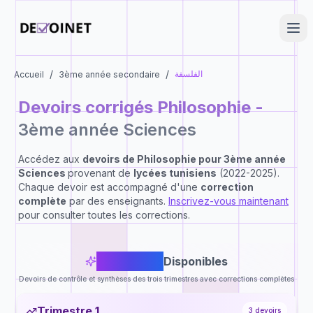
/
/
الفلسفة
Accueil
3ème année secondaire
Devoirs corrigés
Philosophie
-
3ème année Sciences
Accédez aux
devoirs de
Philosophie
pour
3ème année
Sciences
provenant de
lycées tunisiens
(2022-2025).
Chaque devoir est accompagné d'une
correction
complète
par des enseignants.
Inscrivez-vous maintenant
pour consulter toutes les corrections.
11
Devoirs
Disponibles
Devoirs de contrôle et synthèses des trois trimestres avec corrections complètes
Trimestre 1
3
devoirs