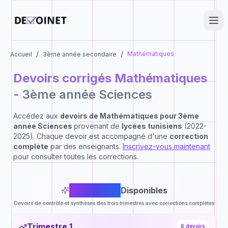
/
/
Mathématiques
Accueil
3ème année secondaire
Devoirs corrigés
Mathématiques
-
3ème année Sciences
Accédez aux
devoirs de
Mathématiques
pour
3ème
année Sciences
provenant de
lycées tunisiens
(2022-
2025). Chaque devoir est accompagné d'une
correction
complète
par des enseignants.
Inscrivez-vous maintenant
pour consulter toutes les corrections.
19
Devoirs
Disponibles
Devoirs de contrôle et synthèses des trois trimestres avec corrections complètes
Trimestre 1
6
devoirs