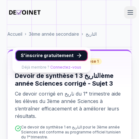
Accueil
3ème année secondaire
التاريخ
›
›
S'inscrire gratuitement
تاريخ
3ème année Sciences
synthèse 1
Déjà membre ?
Connectez-vous
Devoir de synthèse 1 التاريخ 3ème
année Sciences corrigé - Sujet 3
Ce devoir corrigé en تاريخ du 1ᵉ trimestre aide
les élèves du 3ème année Sciences à
s’entraîner efficacement et à améliorer leurs
résultats.
Ce devoir de synthèse 1 en التاريخ pour le 3ème année
Sciences est conforme au programme officiel tunisien
du 1ᵉ trimestre.