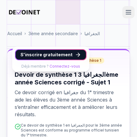
Accueil
3ème année secondaire
الجغرافيا
›
›
S'inscrire gratuitement
جغرافيا
3ème année Sciences
synthèse 1
Déjà membre ?
Connectez-vous
Devoir de synthèse 1 الجغرافيا 3ème
année Sciences corrigé - Sujet 1
Ce devoir corrigé en جغرافيا du 1ᵉ trimestre
aide les élèves du 3ème année Sciences à
s’entraîner efficacement et à améliorer leurs
résultats.
Ce devoir de synthèse 1 en الجغرافيا pour le 3ème année
Sciences est conforme au programme officiel tunisien
du 1ᵉ trimestre.