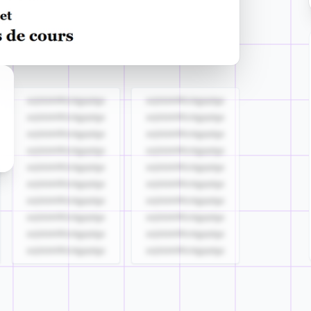
azjldzklllllzdgjqdgs
azjldzklllllzdgjqdgs
azjldzklllllzdgjqdgs
azjldzklllllzdgjqdgs
azjldzklllllzdgjqdgs
azjldzklllllzdgjqdgs
azjldzklllllzdgjqdgs
azjldzklllllzdgjqdgs
azjldzklllllzdgjqdgs
azjldzklllllzdgjqdgs
azjldzklllllzdgjqdgs
azjldzklllllzdgjqdgs
azjldzklllllzdgjqdgs
azjldzklllllzdgjqdgs
azjldzklllllzdgjqdgs
azjldzklllllzdgjqdgs
azjldzklllllzdgjqdgs
azjldzklllllzdgjqdgs
azjldzklllllzdgjqdgs
azjldzklllllzdgjqdgs