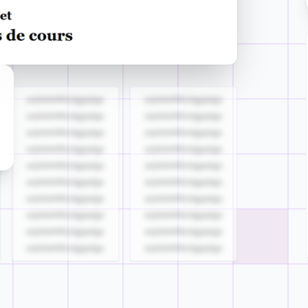
azjldzklllllzdgjqdgs
azjldzklllllzdgjqdgs
azjldzklllllzdgjqdgs
azjldzklllllzdgjqdgs
azjldzklllllzdgjqdgs
azjldzklllllzdgjqdgs
azjldzklllllzdgjqdgs
azjldzklllllzdgjqdgs
azjldzklllllzdgjqdgs
azjldzklllllzdgjqdgs
azjldzklllllzdgjqdgs
azjldzklllllzdgjqdgs
azjldzklllllzdgjqdgs
azjldzklllllzdgjqdgs
azjldzklllllzdgjqdgs
azjldzklllllzdgjqdgs
azjldzklllllzdgjqdgs
azjldzklllllzdgjqdgs
azjldzklllllzdgjqdgs
azjldzklllllzdgjqdgs