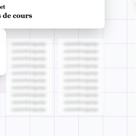
azjldzklllllzdgjqdgs
azjldzklllllzdgjqdgs
azjldzklllllzdgjqdgs
azjldzklllllzdgjqdgs
azjldzklllllzdgjqdgs
azjldzklllllzdgjqdgs
azjldzklllllzdgjqdgs
azjldzklllllzdgjqdgs
azjldzklllllzdgjqdgs
azjldzklllllzdgjqdgs
azjldzklllllzdgjqdgs
azjldzklllllzdgjqdgs
azjldzklllllzdgjqdgs
azjldzklllllzdgjqdgs
azjldzklllllzdgjqdgs
azjldzklllllzdgjqdgs
azjldzklllllzdgjqdgs
azjldzklllllzdgjqdgs
azjldzklllllzdgjqdgs
azjldzklllllzdgjqdgs