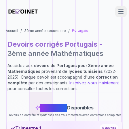
/
/
Portugais
Accueil
3ème année secondaire
Devoirs corrigés
Portugais
-
3ème année Mathématiques
Accédez aux
devoirs de
Portugais
pour
3ème année
Mathématiques
provenant de
lycées tunisiens
(2022-
2025). Chaque devoir est accompagné d'une
correction
complète
par des enseignants.
Inscrivez-vous maintenant
pour consulter toutes les corrections.
0
Devoirs
Disponibles
Devoirs de contrôle et synthèses des trois trimestres avec corrections complètes
Trimestre 1
0
devoirs