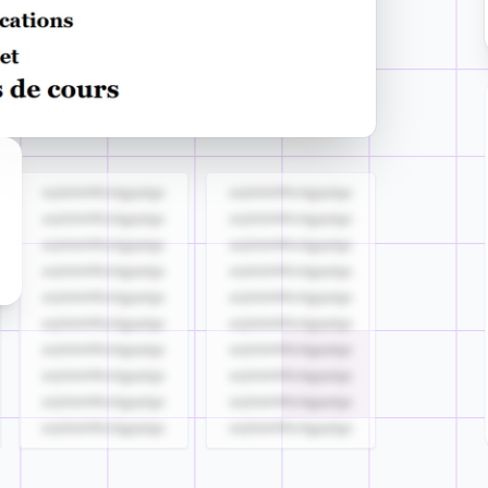
azjldzklllllzdgjqdgs
azjldzklllllzdgjqdgs
azjldzklllllzdgjqdgs
azjldzklllllzdgjqdgs
azjldzklllllzdgjqdgs
azjldzklllllzdgjqdgs
azjldzklllllzdgjqdgs
azjldzklllllzdgjqdgs
azjldzklllllzdgjqdgs
azjldzklllllzdgjqdgs
azjldzklllllzdgjqdgs
azjldzklllllzdgjqdgs
azjldzklllllzdgjqdgs
azjldzklllllzdgjqdgs
azjldzklllllzdgjqdgs
azjldzklllllzdgjqdgs
azjldzklllllzdgjqdgs
azjldzklllllzdgjqdgs
azjldzklllllzdgjqdgs
azjldzklllllzdgjqdgs