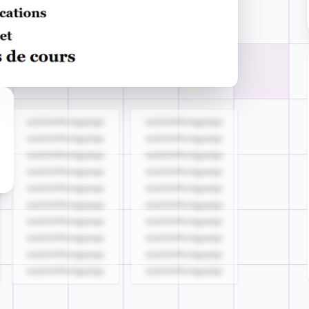
azjldzklllllzdgjqdgs
azjldzklllllzdgjqdgs
azjldzklllllzdgjqdgs
azjldzklllllzdgjqdgs
azjldzklllllzdgjqdgs
azjldzklllllzdgjqdgs
azjldzklllllzdgjqdgs
azjldzklllllzdgjqdgs
azjldzklllllzdgjqdgs
azjldzklllllzdgjqdgs
azjldzklllllzdgjqdgs
azjldzklllllzdgjqdgs
azjldzklllllzdgjqdgs
azjldzklllllzdgjqdgs
azjldzklllllzdgjqdgs
azjldzklllllzdgjqdgs
azjldzklllllzdgjqdgs
azjldzklllllzdgjqdgs
azjldzklllllzdgjqdgs
azjldzklllllzdgjqdgs