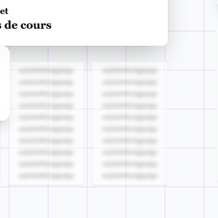
azjldzklllllzdgjqdgs
azjldzklllllzdgjqdgs
azjldzklllllzdgjqdgs
azjldzklllllzdgjqdgs
azjldzklllllzdgjqdgs
azjldzklllllzdgjqdgs
azjldzklllllzdgjqdgs
azjldzklllllzdgjqdgs
azjldzklllllzdgjqdgs
azjldzklllllzdgjqdgs
azjldzklllllzdgjqdgs
azjldzklllllzdgjqdgs
azjldzklllllzdgjqdgs
azjldzklllllzdgjqdgs
azjldzklllllzdgjqdgs
azjldzklllllzdgjqdgs
azjldzklllllzdgjqdgs
azjldzklllllzdgjqdgs
azjldzklllllzdgjqdgs
azjldzklllllzdgjqdgs