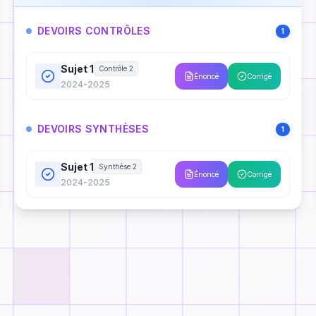
DEVOIRS CONTRÔLES
1
Sujet 1
Contrôle 2
Énoncé
Corrigé
2024-2025
DEVOIRS SYNTHÈSES
1
Sujet 1
Synthèse 2
Énoncé
Corrigé
2024-2025