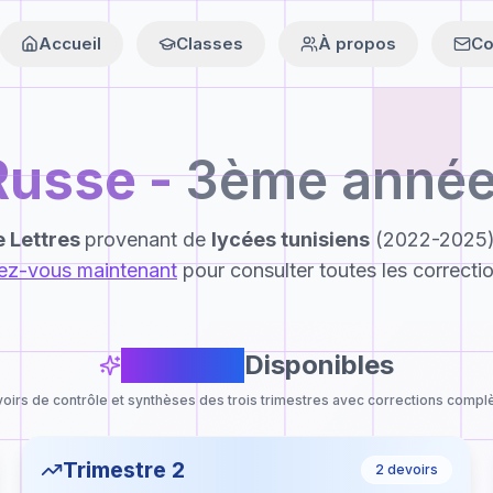
Accueil
Classes
À propos
Co
Russe
-
3ème année 
 Lettres
provenant de
lycées tunisiens
(2022-2025)
vez-vous maintenant
pour consulter toutes les correcti
6
Devoirs
Disponibles
oirs de contrôle et synthèses des trois trimestres avec corrections compl
Trimestre 2
2
devoirs