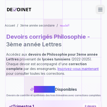
/
/
الفلسفة
Accueil
3ème année secondaire
Devoirs corrigés
Philosophie
-
3ème année Lettres
Accédez aux
devoirs de
Philosophie
pour
3ème année
Lettres
provenant de
lycées tunisiens
(2022-2025).
Chaque devoir est accompagné d'une
correction
complète
par des enseignants.
Inscrivez-vous maintenant
pour consulter toutes les corrections.
1
Devoirs
Disponibles
Devoirs de contrôle et synthèses des trois trimestres avec corrections complètes
Trimestre 1
0
devoirs