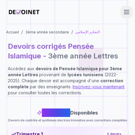
/
/
التفكير الإسلامي
Accueil
3ème année secondaire
Devoirs corrigés
Pensée
Islamique
-
3ème année Lettres
Accédez aux
devoirs de
Pensée Islamique
pour
3ème
année Lettres
provenant de
lycées tunisiens
(2022-
2025). Chaque devoir est accompagné d'une
correction
complète
par des enseignants.
Inscrivez-vous maintenant
pour consulter toutes les corrections.
0
Devoirs
Disponibles
Devoirs de contrôle et synthèses des trois trimestres avec corrections complètes
Trimestre 1
0
devoirs