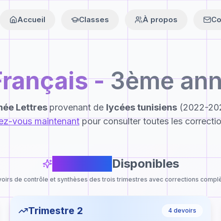
Accueil
Classes
À propos
Co
Français
-
3ème ann
ée Lettres
provenant de
lycées tunisiens
(2022-202
vez-vous maintenant
pour consulter toutes les correcti
12
Devoirs
Disponibles
oirs de contrôle et synthèses des trois trimestres avec corrections compl
Trimestre 2
4
devoirs