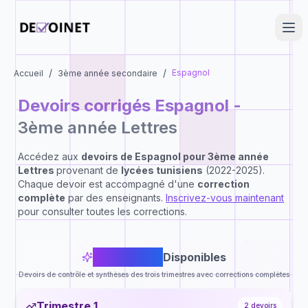
/
/
Espagnol
Accueil
3ème année secondaire
Devoirs corrigés
Espagnol
-
3ème année Lettres
Accédez aux
devoirs de
Espagnol
pour
3ème année
Lettres
provenant de
lycées tunisiens
(2022-2025).
Chaque devoir est accompagné d'une
correction
complète
par des enseignants.
Inscrivez-vous maintenant
pour consulter toutes les corrections.
10
Devoirs
Disponibles
Devoirs de contrôle et synthèses des trois trimestres avec corrections complètes
Trimestre 1
2
devoirs