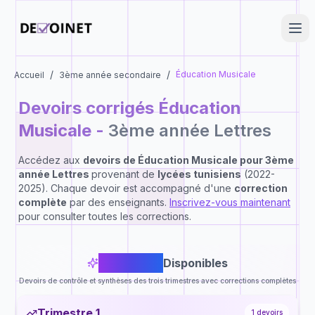
/
/
Éducation Musicale
Accueil
3ème année secondaire
Devoirs corrigés
Éducation
Musicale
-
3ème année Lettres
Accédez aux
devoirs de
Éducation Musicale
pour
3ème
année Lettres
provenant de
lycées tunisiens
(2022-
2025). Chaque devoir est accompagné d'une
correction
complète
par des enseignants.
Inscrivez-vous maintenant
pour consulter toutes les corrections.
3
Devoirs
Disponibles
Devoirs de contrôle et synthèses des trois trimestres avec corrections complètes
Trimestre 1
1
devoirs