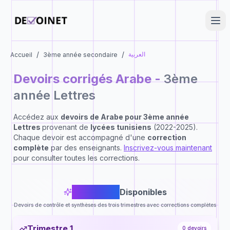
/
/
العربية
Accueil
3ème année secondaire
Devoirs corrigés
Arabe
-
3ème
année Lettres
Accédez aux
devoirs de
Arabe
pour
3ème année
Lettres
provenant de
lycées tunisiens
(2022-2025).
Chaque devoir est accompagné d'une
correction
complète
par des enseignants.
Inscrivez-vous maintenant
pour consulter toutes les corrections.
4
Devoirs
Disponibles
Devoirs de contrôle et synthèses des trois trimestres avec corrections complètes
Trimestre 1
0
devoirs