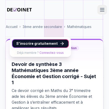
Accueil
3ème année secondaire
Mathématiques
›
›
S'inscrire gratuitement
Maths
3ème année Économie et Gestion
Déjà membre ?
Connectez-vous
synthèse 3
Devoir de synthèse 3
Mathématiques 3ème année
Économie et Gestion corrigé - Sujet
1
Ce devoir corrigé en Maths du 3ᵉ trimestre
aide les élèves du 3ème année Économie et
Gestion à s’entraîner efficacement et à
améliorer leurs résultats.